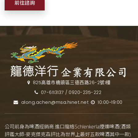
前往諮詢
825高雄市橋頭區三德西路26-2號1樓
07-6113137 / 0920-235-222
along.achen@msa.hinet.net
10:00~19:00
公司前身為啤酒經銷商.進口龍格Schlenkerla煙燻啤酒(酒類
評鑑大師-麥克傑克森評比為世界上最好五款啤酒其中一款).