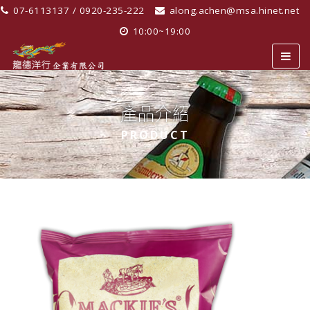
07-6113137 / 0920-235-222
along.achen@msa.hinet.net
10:00~19:00
產品介紹
PRODUCT